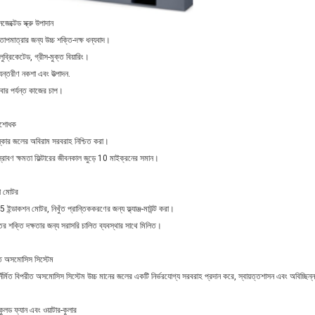
েক্টেড স্ক্রু উপাদান
তাপমাত্রার জন্য উচ্চ শক্তি-দক্ষ ধন্যবাদ।
ুব্রিকেটেড, গ্রীস-মুক্ত বিয়ারিং।
যন্তরীণ নকশা এবং উত্পাদন.
বার পর্যন্ত কাজের চাপ।
শোধক
ষ্কার জলের অবিরাম সরবরাহ নিশ্চিত করা।
স্রাবণ ক্ষমতা ফিল্টারের জীবনকাল জুড়ে 10 মাইক্রনের সমান।
 মোটর
 ইন্ডাকশন মোটর, নিখুঁত প্রান্তিককরণের জন্য ফ্ল্যাঞ্জ-মাউন্ট করা।
চতর শক্তি দক্ষতার জন্য সরাসরি চালিত ব্যবস্থার সাথে মিলিত।
ত অসমোসিস সিস্টেম
্নির্মিত বিপরীত অসমোসিস সিস্টেম উচ্চ মানের জলের একটি নির্ভরযোগ্য সরবরাহ প্রদান করে, স্বায়ত্তশাসন এবং অবিচ্ছিন
কুলড ফ্যান এবং ওয়াটার-কুলার