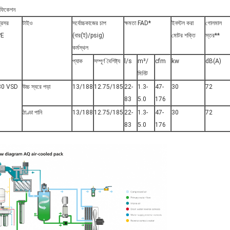
িফিকেশন
রেসর
টাইও
সর্বোচ্চকাজের চাপ
ক্ষমতা FAD*
ইনস্টল করা
গোলমাল
PE
(বার(ই)/psig)
মোটর শক্তি
স্তর**
কর্মস্থল
প্যাক
সম্পূর্ণ বৈশিষ্ট্য
l/s
m³/
cfm
kw
dB(A)
মিনিট
0 VSD
উচ্চ স্বরে পড়া
13/188
12.75/185
22-
1.3-
47-
30
72
83
5.0
176
ঠাণ্ডা পানি
13/188
12.75/185
22-
1.3-
47-
30
72
83
5.0
176