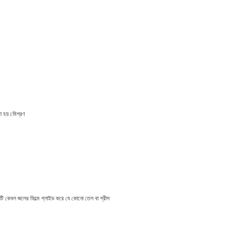
রা হয়।মিশ্রণ
া, এটি কেবল জলের ফিল্মে গ্লাইড করে যে কোনো তেল বা গ্রীস