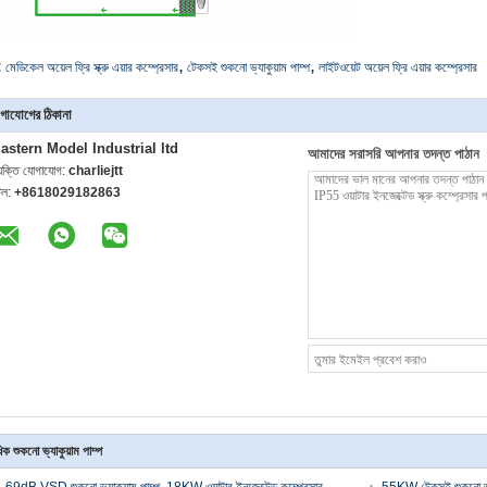
,
,
:
মেডিকেল অয়েল ফ্রি স্ক্রু এয়ার কম্প্রেসার
টেকসই শুকনো ভ্যাকুয়াম পাম্প
লাইটওয়েট অয়েল ফ্রি এয়ার কম্প্রেসার
গাযোগের ঠিকানা
astern Model Industrial ltd
আমাদের সরাসরি আপনার তদন্ত পাঠান
্যক্তি যোগাযোগ:
charliejtt
েল:
+8618029182863
ক শুকনো ভ্যাকুয়াম পাম্প