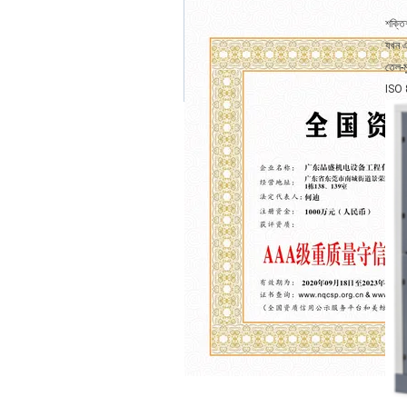
শক্তি
যখন এ
তেল-ম
ISO 8