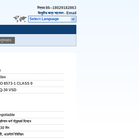
বিক্রয়
86--18029182863
উদ্ধৃতির জন্য আবেদন
-
Email
Select Language
নুসন্ধান
ন
tlas
SO 8573-1 CLASS 0
Q-30 VSD
egotiable
াটলাস কর্প স্ট্যান্ডার্ড হিসাবে
30 দিন
টি, ওয়েস্টার্ন ইউনিয়ন