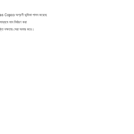
tlas Copco অগ্রণী ভূমিকা পালন করেছে
ধ্যমে মান নির্ধারণ করা
তি দক্ষতায় সেরা অফার করে।