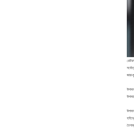
রোটর
সর্বো
জারা-
উপাদা
উপাদান
উপাদান
হাইড্
তৈলাক