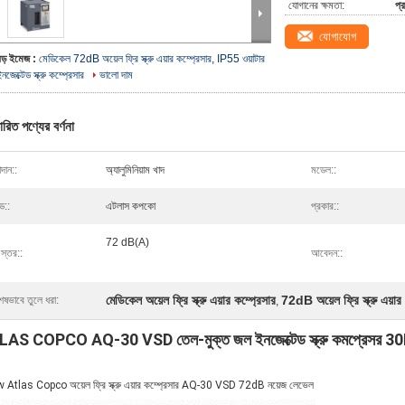
যোগানের ক্ষমতা:
প্
যোগাযোগ
বড় ইমেজ :
মেডিকেল 72dB অয়েল ফ্রি স্ক্রু এয়ার কম্প্রেসার, IP55 ওয়াটার
নজেক্টেড স্ক্রু কম্প্রেসার
ভালো দাম
ারিত পণ্যের বর্ণনা
দান::
অ্যালুমিনিয়াম খাদ
মডেল::
ান্ড::
এটলাস কপকো
প্রকার::
72 dB(A)
দ স্তর::
আবেদন::
মেডিকেল অয়েল ফ্রি স্ক্রু এয়ার কম্প্রেসার
72dB অয়েল ফ্রি স্ক্রু এয়ার 
েষভাবে তুলে ধরা:
,
AS COPCO AQ-30 VSD তেল-মুক্ত জল ইনজেক্টেড স্ক্রু কমপ্রেসর 
Atlas Copco অয়েল ফ্রি স্ক্রু এয়ার কম্প্রেসার AQ-30 VSD 72dB নয়েজ লেভেল