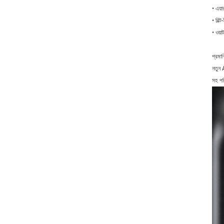
• এয়া
• বিল্
• ওয়
প্রমাণ
নতুন 
সহ পল