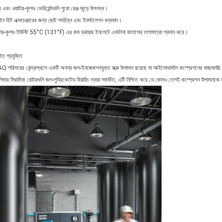
র এবং ওয়াটার-কুলড ভেরিয়েন্টগুলি পুরো রেঞ্জ জুড়ে উপলব্ধ।
ট-ইন হিট এক্সচেঞ্জারের জন্য ছোট পদচিহ্ন এবং ইনস্টলেশন ধন্যবাদ।
াটার-কুলড ইউনিট 55°C (131°F) এর কম ড্রায়ার ইনলেটে একটানা বাতাসের তাপমাত্রা প্রদান করে।
িত প্রযুক্তি
AQ পরিসরের কেন্দ্রস্থলে একটি অনন্য জল-ইনজেকশনযুক্ত স্ক্রু উপাদান রয়েছে যা আইসোথার্মাল কম্প্রেশনের কাছাকাছ
িমার সিরামিক রোটরগুলি জল-লুব্রিকেটেড বিয়ারিং দ্বারা সমর্থিত, এটি নিশ্চিত করে যে কোনও তেলই কম্প্রেশন উপাদানকে দূ