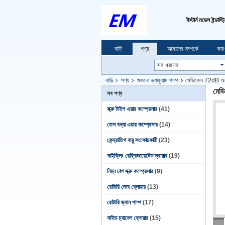
ইস্টার্ন মডেল ইন্ডাস্ট
বাড়ি
পণ্য
আমাদের সম্পর্কে
কার
বাড়ি
পণ্য
শুকনো ভ্যাকুয়াম পাম্প
মেডিকেল 72dB অয়েল ফ
মেডি
সব পণ্য
স্ক্রু টাইপ এয়ার কম্প্রেসার
(41)
তেল বন্যা এয়ার কম্প্রেসার
(14)
কেন্দ্রাতিগ বায়ু সংকোচকারী
(23)
সাইক্লিং রেফ্রিজারেটেড ড্রায়ার
(19)
নিম্ন চাপ স্ক্রু কম্প্রেসার
(9)
রোটারি লোব ব্লোয়ার
(13)
রোটারি ভ্যান পাম্প
(17)
সাইড চ্যানেল ব্লোয়ার
(15)