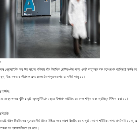
স
ত্তম প্রোফাইলিং সহ উচ্চ মানের পলিমার ছাঁচ সিরামিক রোটারগুলির জন্য একটি অত্যন্ত দক্ষ কম্প্রেশন প্রক্রিয়া অর্জন ক
মুক্ত, উচ্চ দক্ষতার কাঁচামাল এবং জলের তৈলাক্তকরণের ফলে দীর্ঘ আয়ু হয়।
ন হাউজিং
ের মধ্যে ক্ষয়ের ঝুঁকি ছাড়াই অ্যালুমিনিয়াম ব্রোঞ্জ উপাদান হাউজিংয়ের ফলে শক্তি এবং স্থায়িত্ব নিশ্চিত করা হয়।
 বিয়ারিং
রোডাইনামিক বিয়ারিংয়ের ব্যবহার দীর্ঘ জীবন নিশ্চিত করে কারণ বিয়ারিংয়ের মধ্যেই কোনো শারীরিক যোগাযোগ তৈরি হয় ন
্তকরণের প্রয়োজনীয়তা দূর করে।