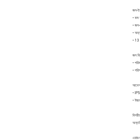
জল-ইনজ
• কম 
• জল-ল
• অভ্
• 13 
জল বি
• পরি
• পরি
আবেশ
• IP55
• উচ্
বিপরী
অন্তর
এয়ার-