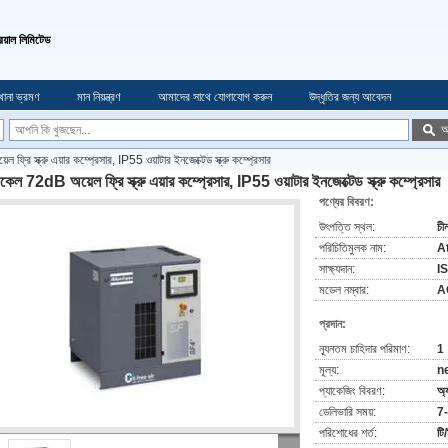
্রিয়াল লিমিটেড
খানা ভ্রমণ
মান নিয়ন্ত্রণ
আমাদের সাথে যোগাযোগ করুন
উদ্ধৃতির জন্য আবেদন
অ
্রি স্ক্রু এয়ার কম্প্রেসার, IP55 ওয়াটার ইনজেক্টেড স্ক্রু কম্প্রেসার
কেল 72dB অয়েল ফ্রি স্ক্রু এয়ার কম্প্রেসার, IP55 ওয়াটার ইনজেক্টেড স্ক্রু কম্প্রেসার
পণ্যের বিবরণ:
উৎপত্তি স্থল:
চী
পরিচিতিমুলক নাম:
A
সাক্ষ্যদান:
I
মডেল নম্বার:
A
প্রদান:
ন্যূনতম চাহিদার পরিমাণ:
1
মূল্য:
n
প্যাকেজিং বিবরণ:
অ্য
ডেলিভারি সময়:
7-
পরিশোধের শর্ত:
টি/