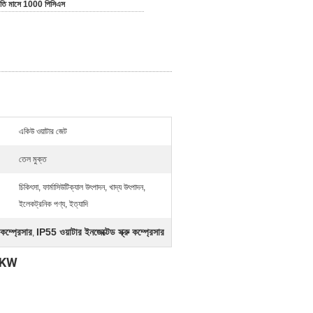
রতি মাসে 1000 পিসিএস
একিউ ওয়াটার জেট
তেল মুক্ত
চিকিৎসা, ফার্মাসিউটিক্যাল উৎপাদন, খাদ্য উৎপাদন,
ইলেকট্রনিক পণ্য, ইত্যাদি
কম্প্রেসার
IP55 ওয়াটার ইনজেক্টেড স্ক্রু কম্প্রেসার
,
30KW