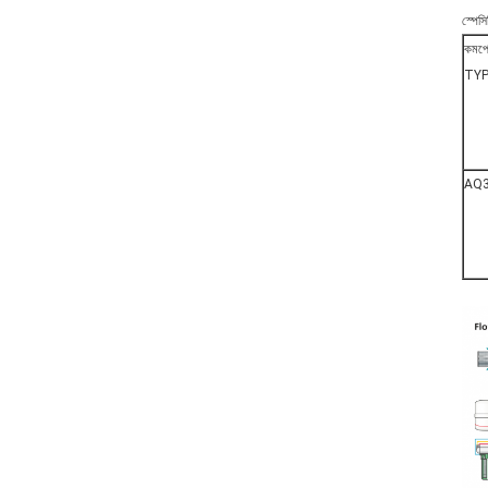
স্পেস
কমপ্
TY
AQ3