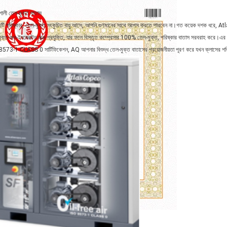
শালী তেল-মুক্ত বাতাস
টি পরিষ্কার, তেল-মুক্ত সংকুচিত বায়ু আসে, আপনি গুণমানের সাথে আপস করতে পারবেন না।গত কয়েক দশক ধরে, A
ুক্ত জল-ইনজেক্টেড স্ক্রু প্রযুক্তি, যার ফলে বিস্তৃত কম্প্রেসার 100% তেল-মুক্ত, পরিষ্কার বাতাস সরবরাহ করে।এর মা
573-1 CLASS 0 সার্টিফিকেশন, AQ আপনার বিশুদ্ধ তেল-মুক্ত বাতাসের প্রয়োজনীয়তা পূরণ করে যখন ক্লাসের শক্