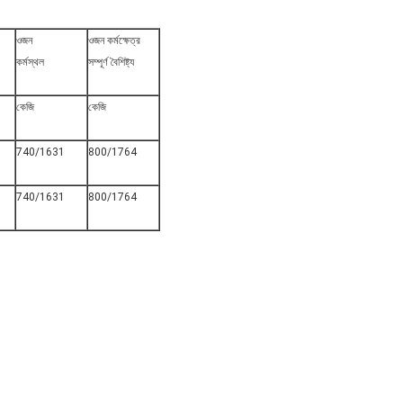
ওজন
ওজন কর্মক্ষেত্র
কর্মস্থল
সম্পূর্ণ বৈশিষ্ট্য
কেজি
কেজি
740/1631
800/1764
740/1631
800/1764