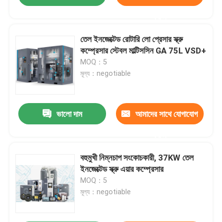
করুন
তেল ইনজেক্টেড রোটারি লো প্রেসার স্ক্রু
কম্প্রেসার স্টেবল মাল্টিসসিন GA 75L VSD+
MOQ：5
মূল্য：negotiable
ভালো দাম
আমাদের সাথে যোগাযোগ
করুন
বহুমুখী নিম্নচাপ সংকোচকারী, 37KW তেল
ইনজেক্টেড স্ক্রু এয়ার কম্প্রেসার
MOQ：5
মূল্য：negotiable