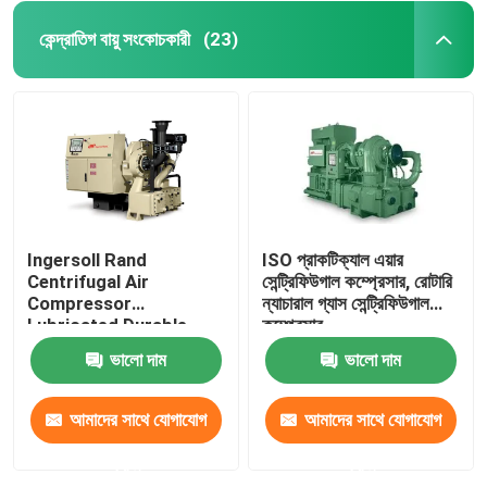
কেন্দ্রাতিগ বায়ু সংকোচকারী
(23)
Ingersoll Rand
ISO প্রাকটিক্যাল এয়ার
Centrifugal Air
সেন্ট্রিফিউগাল কম্প্রেসার, রোটারি
Compressor
ন্যাচারাল গ্যাস সেন্ট্রিফিউগাল
Lubricated Durable
কম্প্রেসার
380V
ভালো দাম
ভালো দাম
আমাদের সাথে যোগাযোগ
আমাদের সাথে যোগাযোগ
করুন
করুন