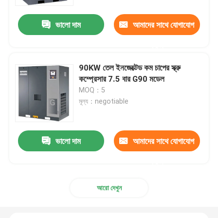
ভালো দাম
আমাদের সাথে যোগাযোগ
পণ্য
করুন
স্ক্রু টাইপ এয়ার কম্প্রেসার
90KW তেল ইনজেক্টেড কম চাপের স্ক্রু
কম্প্রেসার 7.5 বার G90 মডেল
তেল বন্যা এয়ার কম্প্রেসার
MOQ：5
মূল্য：negotiable
কেন্দ্রাতিগ বায়ু সংকোচকারী
ভালো দাম
আমাদের সাথে যোগাযোগ
সাইক্লিং রেফ্রিজারেটেড ড্রায়ার
করুন
নিম্ন চাপ স্ক্রু কম্প্রেসার
আরো দেখুন
রোটারি লোব ব্লোয়ার